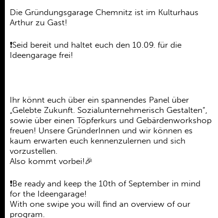
Ehrenamt
Die Gründungsgarage Chemnitz ist im Kulturhaus
Kooperationen
Arthur zu Gast!
Förderer
❗️Seid bereit und haltet euch den 10.09. für die
Ideengarage frei!
Kontakt
Ihr könnt euch über ein spannendes Panel über
„Gelebte Zukunft. Sozialunternehmerisch Gestalten“,
sowie über einen Töpferkurs und Gebärdenworkshop
freuen! Unsere GründerInnen und wir können es
kaum erwarten euch kennenzulernen und sich
vorzustellen.
Also kommt vorbei!🎉
❗️Be ready and keep the 10th of September in mind
for the Ideengarage!
With one swipe you will find an overview of our
program.