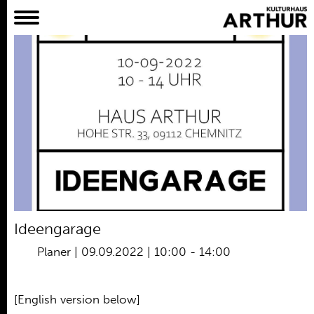
Planer
Alles
Konzert
Film
Bühne
Workshop
Kreativangebote
Archiv
Aktuelles
Ideengarage
Projekte
Planer
|
09.09.2022 | 10:00
-
14:00
Verein
Praktikum /
[English version below]
Bundesfreiwilligendienst /