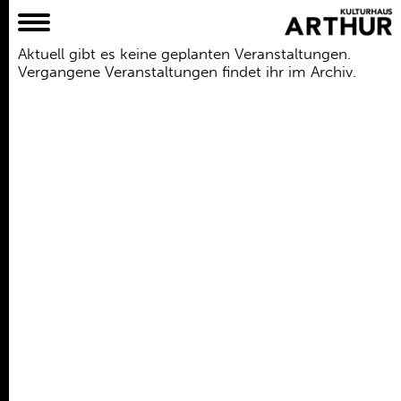
Aktuell gibt es keine geplanten Veranstaltungen.
Planer
Vergangene Veranstaltungen findet ihr im Archiv.
Alles
Konzert
Film
Bühne
Workshop
Kreativangebote
Archiv
Aktuelles
Projekte
Verein
Praktikum /
Bundesfreiwilligendienst /