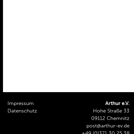
Ehrenamt
Kooperationen
Förderer
Kontakt
Impressum
Arthur e.V.
Datenschutz
Hohe Straße 33
09112 Chemnitz
post@arthur-ev.de
+49 (0)371 30 25 38