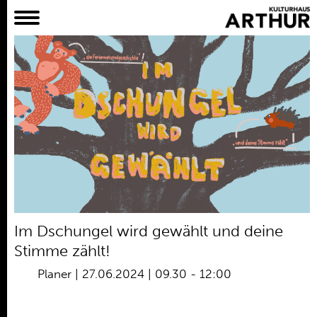
Planer
Alles
Konzert
Film
Bühne
Workshop
Kreativangebote
Archiv
Aktuelles
Im Dschungel wird gewählt und deine
Projekte
Stimme zählt!
Verein
Planer
|
27.06.2024 | 09.30
-
12:00
Praktikum /
Bundesfreiwilligendienst /