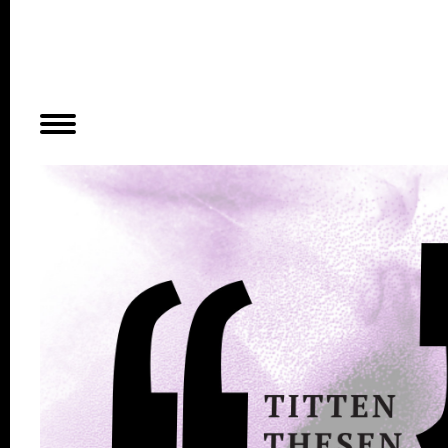
Planer
Alles
Konzert
Film
Bühne
Workshop
Kreativangebote
Archiv
Aktuelles
Projekte