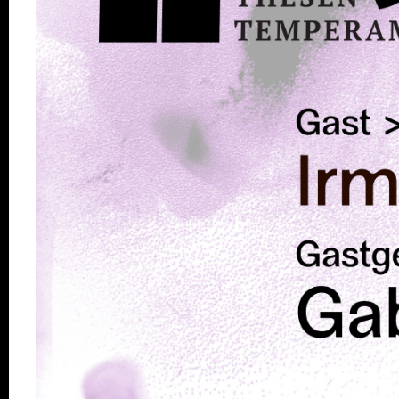
Verein
Praktikum /
Bundesfreiwilligendienst /
Ehrenamt
Kooperationen
Förderer
Kontakt