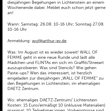
Ehrenamt
diesjährigen Begehungen in Lichtenstein an einem
Wochenende dabei. Meldet euch schon jetzt gerne
Kooperationen
an!
Förderer
Wann: Samstag: 26.08. 10-16 Uhr; Sonntag 27.08.
10-16 Uhr
Kontakt
Anmeldung:
wof@arthur-ev.de
Was: Im August ist es wieder soweit! WALL OF
FEMME geht in eine neue Runde und lädt alle
Mädchen und FLINTAs ein sich im Graffiti/Streeart
auszuprobieren. Was sind Stencils? Wie gehen
Paste-ups? Wen das interessiert, ist herzlich
eingeladen zur diesjährigen „WALL OF FEMME“ zu
den Begehungen in Lichtenstein, im ehemaligen
DAETZ Zentrum.
Wo: ehemaliges DAETZ-Zentrum/ Lichtenstein
Kosten: 15 Euro/ermäßigt 10 (inklusive Materialien)
maximal: 10 Teilnehmer:innen, Vorkenntnisse sind