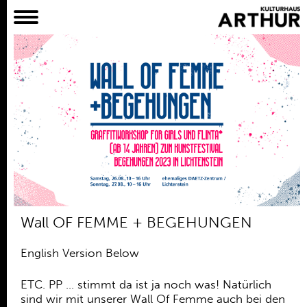
Planer
Alles
Konzert
Film
Bühne
Workshop
Kreativangebote
Archiv
Aktuelles
Wall OF FEMME + BEGEHUNGEN
Projekte
Verein
English Version Below
Praktikum /
ETC. PP … stimmt da ist ja noch was! Natürlich
Bundesfreiwilligendienst /
sind wir mit unserer Wall Of Femme auch bei den